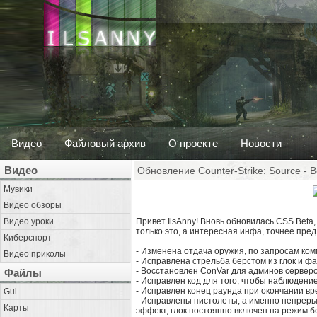
Видео
Файловый архив
О проекте
Новости
Видео
Обновление Counter-Strike: Source - B
Мувики
Видео обзоры
Видео уроки
Привет IlsAnny! Вновь обновилась CSS Beta,
только это, а интересная инфа, точнее пре
Киберспорт
- Изменена отдача оружия, по запросам ко
Видео приколы
- Исправлена стрельба берстом из глок и ф
- Восстановлен ConVar для админов серверо
Файлы
- Исправлен код для того, чтобы наблюден
- Исправлен конец раунда при окончании вре
Gui
- Исправлены пистолеты, а именно непреры
Карты
эффект, глок постоянно включен на режим б