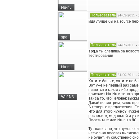
Nu-nu
Пользователь
24-09-2011 - 
мда лучше бы на source пер
spq
Пользователь
24-09-2011 - 
spq
,а ты следишь за новост
тестирования
Nu-nu
Пользователь
24-09-2011 - 
Хотите баньте, хотите не ба
Вот уже не первый раз замеч
пишется о каком-либо предл
приходит Nu-Nu и те, кто п
Wa1N3
Так за то, что человек выск
Давай посмотрим, какое пр
А теперь о предложении. Ест
Что для этого нужно? Нужен
респектом, медалькой и ува
Писать мне или Nu-nu в ЛС.
Тут написано, что нужен че
несколько человек высказали
не будет. Ну собственно сно