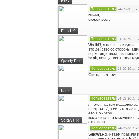
hank
Пользователь
24-09-2011 - 
Nu-nu
,
скорей всего
Elast1c0
Пользователь
24-09-2011 - 
Wa1N3
, я поясню ситуацию.
это действо со стороны адм
верхоглядством, что выносит
hank
, поищи плз в предыдущ
Qwerty-Fox
Пользователь
24-09-2011 - 
Спс нашел тоже.
hank
Пользователь
24-09-2011 - 
я некой частью поддержив
настроить", а есть только иде
ето я об
этом
когда читал предыдущий слу
SqIdWaRd
ответила
Пользователь
24-09-2011 - 
SqIdWaRd
,читаем
правила
и
спрашивать о том, что ЕГО 