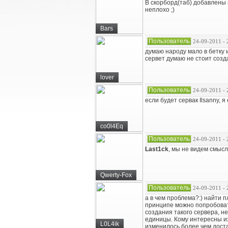
В скорборд(таб) добавлены
неплохо ;)
Bars
Пользователь
24-09-2011 - 
думаю народу мало в бетку 
сервет думаю не стоит созд
lover
Пользователь
24-09-2011 - 
если будет сервак Ilsanny, 
co0l4Eq
Пользователь
24-09-2011 - 
Last1ck
, мы не видем смысл
Qwerty-Fox
Пользователь
24-09-2011 - 
а в чем проблема?:) найти 
принципе можно попробоват
создания такого сервера, не
единицы. Кому интересны из
L0L4ik
изменилось более чем доста