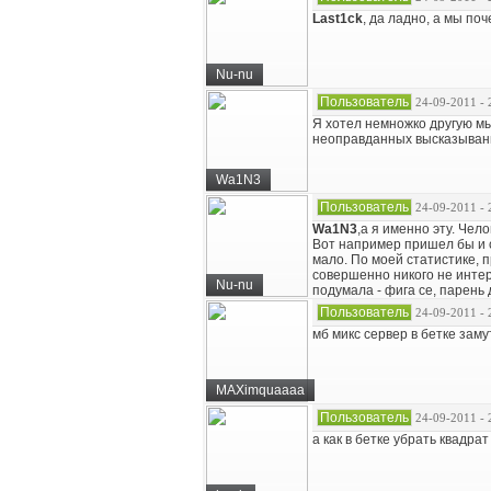
Last1ck
, да ладно, а мы по
Nu-nu
Пользователь
24-09-2011 - 
Я хотел немножко другую мыс
неоправданных высказывани
Wa1N3
Пользователь
24-09-2011 - 
Wa1N3
,а я именно эту. Че
Вот например пришел бы и ск
мало. По моей статистике, 
совершенно никого не интере
Nu-nu
подумала - фига се, парень
Пользователь
24-09-2011 - 
мб микс сервер в бетке заму
MAXimquaaaa
Пользователь
24-09-2011 - 
а как в бетке убрать квадр