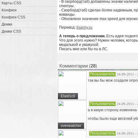
- В скорборд(таб) добавлены значки наличи
Карты CSS
спектры.
Конфиги
- Скорборд(таб) сделан более надежным, п
команды.
Конфиги CSS
- Обновлено значение max speed для игроко
Демки
Перевод:
ilsanny.ru
Демки CSS
А теперь о предложении.
Есть идея поднять
Что для этого нужно? Нужен человек, которы
медалькой и уважухой.
Писать мне или Nu-nu в ЛС.
Комментарии (
28
)
Пользователь
24-09-2011 - 
так вы бы мож создали опрос
Elast1c0
Пользователь
24-09-2011 - 
а в какую сторону изменена
чтобы было еще веселей уби
overwatcher
Пользователь
24-09-2011 - 