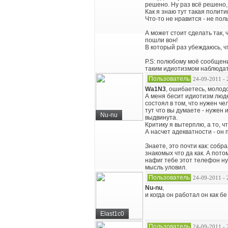
решено. Ну раз всё решено
Как я знаю тут такая полити
Что-то не нравится - не пол
А может стоит сделать так, 
пошли вон!
В который раз убеждаюсь, чт
P.S: полюбому моё сообщение
таким идиотизмом наблюдать
Пользователь
24-09-2011 - 
Wa1N3
, ошибаетесь, молодо
А меня бесит идиотизм люде
состоял в том, что нужен ч
тут что вы думаете - нужен 
Nu-nu
выдвинута.
Критику я вытерплю, а то, ч
А насчет адекватности - он
Знаете, это почти как: соб
знакомых что да как. А пото
нафиг тебе этот телефон нуж
мысль уловил.
Пользователь
24-09-2011 - 
Nu-nu
,
и когда он работал он как б
Elast1c0
Пользователь
24-09-2011 - 