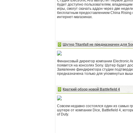
Студия Electronic Arts выпустит первое допо
будет доступно пользователям, владеющим 
игры, смогут скачать аддон через две неде
бесплатным предоставлением China Rising п
интернет-магазинах.
0
Шутер Titanfall не предназначен для So
Финансовый директор компании Electronic Art
появится на консолях Sony. Шутер будет до
Заявление финдиректора студии подтвердил
предназначена только для упомянутых выше 
0
Краткий обзор новой Battlefield 4
Совсем недавно состоялся один из самых гр
шутере от компании Dice, Battlefield 4, ко
of Duty.