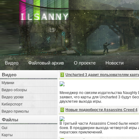
Видео
Файловый архив
О проекте
Новости
Видео
3
Uncharted 3 дарит пользователям карт
Мувики
Видео обзоры
Менеджер по связям издательства Naughty 
Видео уроки
заявил, что карты для Uncharted 3 будут б
двухлетие выхода игры.
Киберспорт
0
Новые подробности Assassins Creed 4
Видео приколы
Файлы
В третьей части Assassins Creed были неко
Gui
боев. В преддверии выхода четвертой игры
пиратских приключений.
Карты