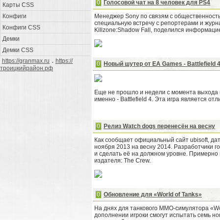
0
Голосовой чат на 8 человек для PS4
Карты CSS
Конфиги
Менеджер Sony по связям с общественность
специальную встречу с репортерами и журн
Конфиги CSS
Killzone:Shadow Fall, поделился информацией
Демки
Демки CSS
.
https://granmax.ru
https://
0
Новый шутер от EA Games - Battlefield 
троицкийрайон.рф
Еще не прошло и недели с момента выхода п
именно - Battlefield 4. Эта игра является 
0
Релиз Watch dogs перенесён на весну
Как сообщает официальный сайт ubisoft, да
ноября 2013 на весну 2014. Разработчики го
и сделать её на должном уровне. Примерно 
издателя: The Crew.
0
Обновление для «World of Tanks»
На днях для танкового MMO-симулятора «Wor
дополнении игроки смогут испытать семь но