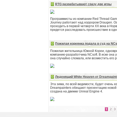
0
RTG разрабатывают сразу две игры
Программисты из компании Red Thread Game
Journey работают над хоррором Draugen. О
проходить в первой четверти XX века в Нор
придется расследовать происшествие в одн
0
Пожилая кореянка подала в суд на NCs
Пожилая жительница Южной Кореи, одновре
компанию-разработчика NCsoft. В иске она у
она случайно сломала, или возместить его 
0
Леденящий White Heaven от Dreampaint
Эта зима, по всей видимости, будет очень х
Dreampainters обещают презентацию новой 
создана на движке Unreal Engine 4.
1
2
3