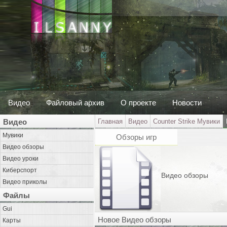
Видео
Файловый архив
О проекте
Новости
Видео
Главная
Видео
Counter Strike Мувики
Мувики
Обзоры игр
Видео обзоры
Видео уроки
Киберспорт
Видео обзоры
Видео приколы
Файлы
Gui
Новое Видео обзоры
Карты