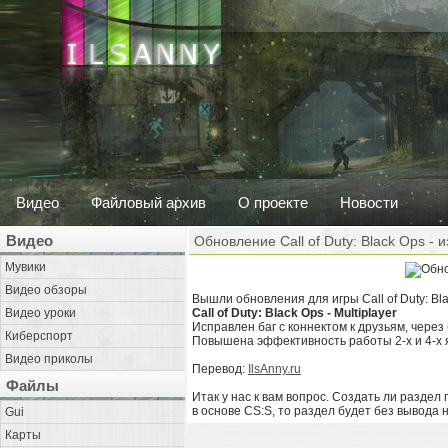
Видео
Файловый архив
О проекте
Новости
Видео
Обновление Call of Duty: Black Ops -
Мувики
Видео обзоры
Вышли обновления для игры Call of Duty: Bla
Видео уроки
Call of Duty: Black Ops - Multiplayer
Исправлен баг с коннектом к друзьям, через
Киберспорт
Повышена эффективность работы 2-х и 4-х
Видео приколы
Перевод:
IlsAnny.ru
Файлы
Итак у нас к вам вопрос. Создать ли раздел 
в основе CS:S, то раздел будет без вывода 
Gui
Карты