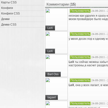
Карты CSS
Комментарии (
15
)
Конфиги
Пользователь
24-09-2011 - 
Конфиги CSS
незнаю как удругих я сразу
Демки
моем провайдере было надо
Демки CSS
LeX
Пользователь
24-09-2011 - 
у меня досих пор к одному 
LeX
Пользователь
24-09-2011 - 
LeX
ты сейчас можеш забыть
настроены,а насчет раздела
Bart Oss
Пользователь
24-09-2011 - 
LeX
, она у всех лагает, в че
lagaet
Пользователь
24-09-2011 - 