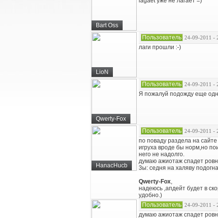
lagaet уже не лагает =)
Bart Oss
Пользователь
24-09-2011 - 
лаги прошли :-)
LioN
Пользователь
24-09-2011 - 
Я пожалуй подожду еще одно
Qwerty-Fox
Пользователь
24-09-2011 - 
по поваду раздела на сайте
игруха вроде бы норм,но пои
него не надолго.
думаю ажиотаж спадет ровно
HanacHucb
3ы: седня на халяву подогна
Qwerty-Fox
,
надеюсь ,апдейт будет в ск
удобно.)
Пользователь
24-09-2011 - 
думаю ажиотаж спадет ровн