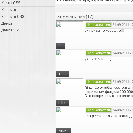
Напомним, что предварительная регистрац
Карты CSS
Конфиги
Комментарии (
17
)
Конфиги CSS
Демки
Пользователь
24-09-2011 - 
Демки CSS
ох призы то хорошие!!!
4e
Пользователь
24-09-2011 - 
ух ты ж блин... :)
TOBi
Пользователь
24-09-2011 - 
"В конце октября состоится
c призовым фондом 200 000 
Это говорилось в прошлом п
mind
Пользователь
24-09-2011 - 
профессиональные команды - 
Nu-nu