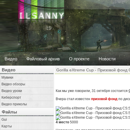
Видео
Файловый архив
О проекте
Новости
Видео
Gorilla eXtreme Cup - Призовой фонд 
Мувики
Видео обзоры
Видео уроки
Как мы уже говорили, 31 октября состоится
Киберспорт
Вчера стал известен
призовой фонд
по дисц
Видео приколы
Файлы
Gui
4 место
5000
Карты