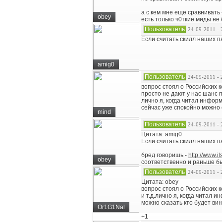
а с кем мне еще сравнивать 
obey
есть только ч0ткие миды не
Пользователь
24-09-2011 - 
Если считать скилл наших па
amig0
Пользователь
24-09-2011 - 
вопрос стоял о Российских к
просто не дают у нас шанс п
лично я, когда читал инфор
сейчас уже спокойно можно с
mind
Пользователь
24-09-2011 - 
Цитата: amig0
Если считать скилл наших па
бред говоришь -
http://www.il
obey
соответственно и раньше б
Пользователь
24-09-2011 - 
Цитата: obey
вопрос стоял о Российских 
и т.д.лично я, когда читал 
можно сказать кто будет вин
Or1G1Nal
+1