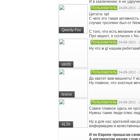
И в заключении: я не удруче
Пользователь
24-09-2011 - 
Цитата: spl
С чего это такая активность
случае троллинг был от NewS
Qwerty-Fox
С того, что есть желание и 
Про акцент, я согласен с Nu
Пользователь
24-09-2011 - 
Ну что ж gl нашим ребяткам!
sInt3t
Пользователь
24-09-2011 - 
Да хватит вам машнить! У в
Ну главное, что знатные ве
lesnoi
Пользователь
24-09-2011 - 
Самое главное здесь не орг
Нужны такие люди плюс лиде
Ну а для нас зрителей как 
ALTA
информацию и качественны
И по Европе прошагав сжим
А аргументом наших слов с