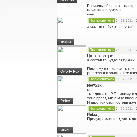
NewS1k
Вы молодой человек наверно
начавшейся учебой.
------
Пользователь
24-09-2011 - 
а состав то будет озвучен?
snique
Пользователь
24-09-2011 - 
Цитата: snique
а состав то будет озвучен?
Помоему вот эта часть текст
Qwerty-Fox
progressor в ближайшее врем
Пользователь
24-09-2011 - 
NewS1k
,
оп.
ты адекватен? По моему, в 
тебе праздник, а мне вполне
Relax
И агро тон свой, оставь друз
Пользователь
24-09-2011 - 
Relax.
,
Предупреждение делать дваж
Nu-nu