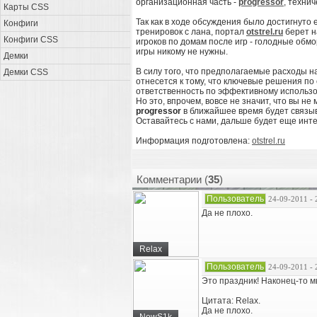
организационная часть -
progressor
, технич
Карты CSS
Так как в ходе обсуждения было достигнут
Конфиги
тренировок с лана, портал
otstrel.ru
берет н
Конфиги CSS
игроков по домам после игр - голодные об
игры никому не нужны.
Демки
В силу того, что предполагаемые расходы н
Демки CSS
отнесется к тому, что ключевые решения по
ответственность по эффективному использо
Но это, впрочем, вовсе не значит, что вы н
progressor
в ближайшее время будет связыва
Оставайтесь с нами, дальше будет еще инте
Информация подготовлена:
otstrel.ru
Комментарии (
35
)
Пользователь
24-09-2011 - 
Да не плохо.
Relax
Пользователь
24-09-2011 - 
Это праздник! Наконец-то м
Цитата: Relax.
Да не плохо.