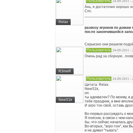
Пользователь
24-09-2011 - 
Ань, я достаточно хорошо зн
Спс.
_______________________
Relax
развозу игроков по домам 
после закончившейся запо
Серьезно они решили подой
Пользователь
24-09-2011 - 
Очень рад за сборную...поя
R3meR
Пользователь
24-09-2011 - 
Цитата: Relax.
NewS1k,
оп.
ты адекватен? По моему, в 
NewS1k
тебе праздник, а мне вполне
И агро тон свой, оставь друз
Во-первых рассуждать о мое
Я поясню, в связи с чем на
бы, что сейчас началась дру
Во-вторых, "агро-тон", как 
и не думал "тыкать".