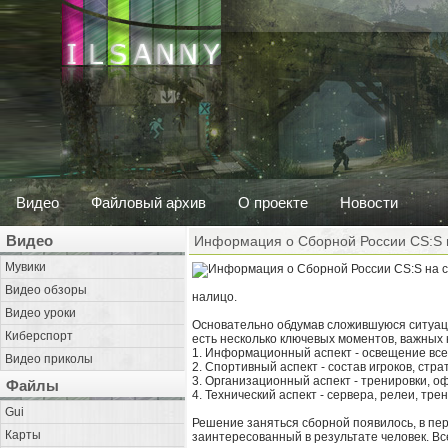
Видео
Файловый архив
О проекте
Новости
Видео
Информация о Сборной России CS:S н
Мувики
Видео обзоры
налицо.
Видео уроки
Основательно обдумав сложившуюся ситуаци
Киберспорт
есть несколько ключевых моментов, важных к
1. Информационный аспект - освещение все
Видео приколы
2. Спортивный аспект - состав игроков, стра
3. Организационный аспект - тренировки, о
Файлы
4. Технический аспект - сервера, релеи, тр
Gui
Решение заняться сборной появилось, в пер
Карты
заинтересованный в результате человек. В