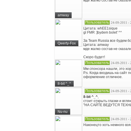
мде жалко состав не сказал
amway
Пользователь
24-09-2011 - 
Цитата: whEE1sique
gl FMR :]bydem bolet' ^^
За Team Russia все будем б
Qwerty-Fox
Цитата: amway
мде жалко состав не сказал
Скоро будет!
Пользователь
24-09-2011 - 
Мм спонсора нашли, это хор
P.s. Когда входишь на сайт 
оформление отличное.
8-bit ^_^
Пользователь
24-09-2011 - 
8-bit ^_^
,
стоит открыть глазки и вгл
"НА САЙТЕ ВЕДУТСЯ ТЕХ
Nu-nu
Пользователь
24-09-2011 - 
Наконецто хоть немного взя