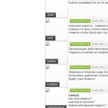
ilsanny развивается не по д
ZmN
Пользователь
24-09-2011 - 
хорошая новость.. главное к
помошь со всех сторон игро
главное чтобы было все так к
m3L
Пользователь
24-09-2011 - 
Организация действительно 
Надеюсь и игроки не подкача
kaktus
Пользователь
24-09-2011 - 
Лимпера в сборную надо.Он 
испугались давление спонсор
будет участвовать?
Lawyyy
Пользователь
24-09-2011 - 
Lawyyy
,
как участвовать?
завтрак в постель?
коврик для мышки гладить?
cybamonkae