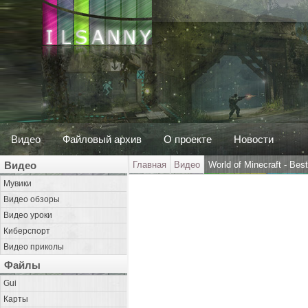
Видео
Файловый архив
О проекте
Новости
Видео
Главная
Видео
World of Minecraft - Bes
Мувики
Видео обзоры
Видео уроки
Киберспорт
Видео приколы
Файлы
Gui
Карты