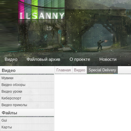
Видео
Файловый архив
О проекте
Новости
Видео
Главная
Видео
Special Delivery
Мувики
Видео обзоры
Видео уроки
Киберспорт
Видео приколы
Файлы
Gui
Карты