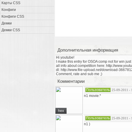
Карты CSS
Конфиги
Конфиги CSS
Демки
Демки CSS
Дополнительная информация
Hi youtube!
I make this entry for OSOA comp not for win just 
all info about competition here: http://www.yo
dl: http://www.file-upload.net/download-36678
Comment, rate and sub me ;)
Комментарии
Пользователь
25-09-2011 - 
n1 movie:*
hex
Пользователь
25-09-2011 - 
n1 )