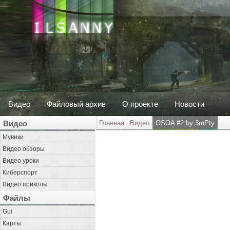
Видео
Файловый архив
О проекте
Новости
Видео
Главная
Видео
OSOA #2 by 3mPty
Мувики
Видео обзоры
Видео уроки
Киберспорт
Видео приколы
Файлы
Gui
Карты