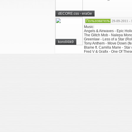
dECORE.css - eraGe
Пользователь
29-09-2011 - 
Music:
Angels & Airwaves - Epic Hol
The Glitch Mob - Nalepa Mon
Greenlaw - Less of a Star (Ro
koroll4ik9
Tony Anthem - Move Down (fea
Blame ft. Camilla Marie - Star
Fred V & Grafix - One Of The