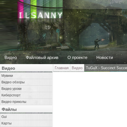
Видео
Файловый архив
О проекте
Новости
Видео
Главная
Видео
TuGuX - Succinct Succe
Мувики
Видео обзоры
Видео уроки
Киберспорт
Видео приколы
Файлы
Gui
Карты