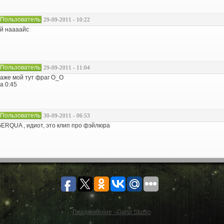
Пользователь
29-09-2011 - 10:22
й наааайс
Пользователь
29-09-2011 - 11:04
аже мой тут фраг О_О
а 0:45
Пользователь
30-09-2011 - 06:53
ERQUA , идиот, это клип про фэйлюра
Продвижение - Garin Studio