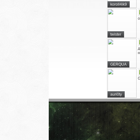
koroll4ik9
о
twister
д
н
GERQUA
G
auri0ty