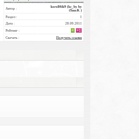
koroll4ik9 (kc_by by
Автор :
iTuucK )
Раздел :
1
Дата :
28.09.2011
4
+1
Рейтинг :
Скачать :
Получить ссылки