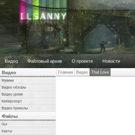
Видео
Файловый архив
О проекте
Новости
Видео
Главная
Видео
That Love
Мувики
Видео обзоры
Видео уроки
Киберспорт
Видео приколы
Файлы
Gui
Карты