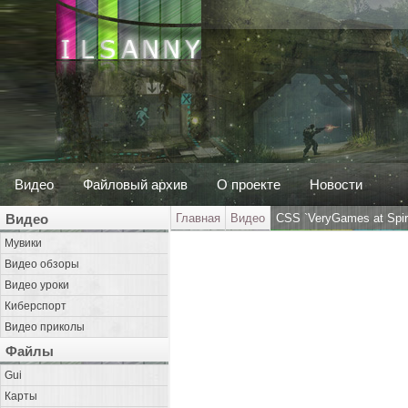
Видео
Файловый архив
О проекте
Новости
Видео
Главная
Видео
CSS `VeryGames at Spir
Мувики
Видео обзоры
Видео уроки
Киберспорт
Видео приколы
Файлы
Gui
Карты