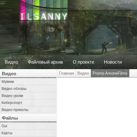
Видео
Файловый архив
О проекте
Новости
Видео
Главная
Видео
Promo AmoneFilms
Мувики
Видео обзоры
Видео уроки
Киберспорт
Видео приколы
Файлы
Gui
Карты