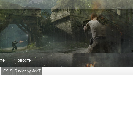
кте
Новости
CS:S| Savior by 4dqT