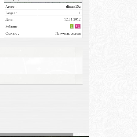
Автор :
diman15a
Раздел :
1
Дата :
12.01.2012
1
+1
Рейтинг :
Скачать :
Получить ссылки