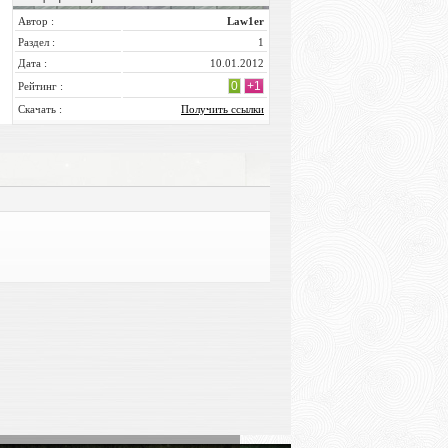
Автор :
Law1er
Раздел :
1
Дата :
10.01.2012
0
+1
Рейтинг :
Скачать :
Получить ссылки