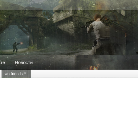
кте
Новости
two friends ^_-