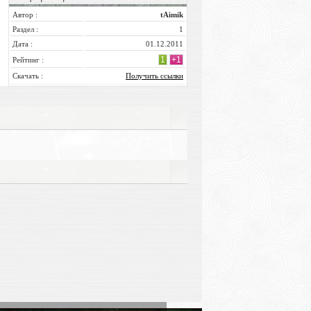
Автор :
tAimik
Раздел :
1
Дата :
01.12.2011
1
+1
Рейтинг :
Скачать :
Получить ссылки