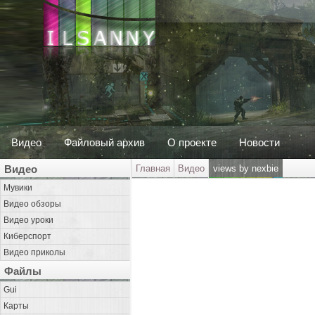
Видео
Файловый архив
О проекте
Новости
Видео
Главная
Видео
views by nexbie
Мувики
Видео обзоры
Видео уроки
Киберспорт
Видео приколы
Файлы
Gui
Карты