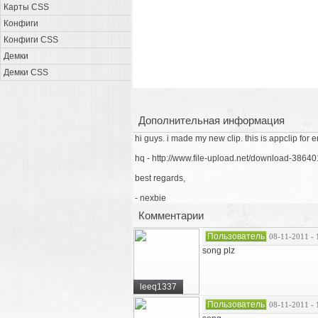
Карты CSS
Конфиги
Конфиги CSS
Демки
Демки CSS
Дополнительная информация
hi guys. i made my new clip. this is appclip for e
hq - http://www.file-upload.net/download-3864
best regards,
- nexbie
Комментарии
Пользователь
08-11-2011 - 
song plz
leeq1337
Пользователь
08-11-2011 - 