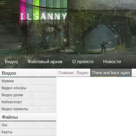
Видео
Файловый архив
О проекте
Новости
Видео
Главная
Видео
There and back again
Мувики
Видео обзоры
Видео уроки
Киберспорт
Видео приколы
Файлы
Gui
Карты