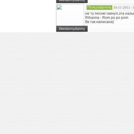
likedannydanny
Пользователь
10-11-2011 - 
не ту песню скинул,эта наз
Rihanna - Rom po po pom
Вк так написана)
likedannydanny