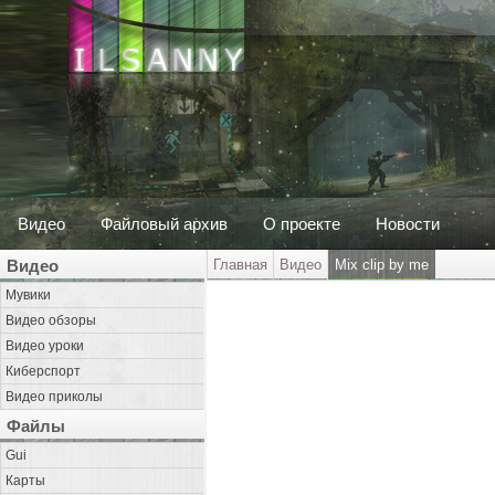
Видео
Файловый архив
О проекте
Новости
Видео
Главная
Видео
Mix clip by me
Мувики
Видео обзоры
Видео уроки
Киберспорт
Видео приколы
Файлы
Gui
Карты