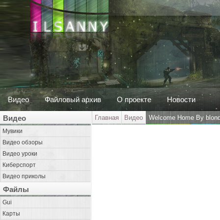
Видео
Файловый архив
О проекте
Новости
Видео
Главная
Видео
Welcome Home By blon
Мувики
Видео обзоры
Видео уроки
Киберспорт
Видео приколы
Файлы
Gui
Карты