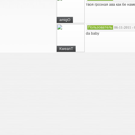
твоя грозная ава как бе на
amigO
Пользователь
06-11-2011 - 
da baby
KweanT