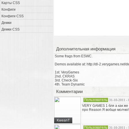
Карты CSS
Конфиги
Конфиги CSS
Демки
Демки CSS
Дополнительная информация
Some frags from ESWC.
Demos available at: http://dl-2.verygames.net
1st. VeryGames
2nd. CKRAS
3rd. Check-Six
4th. Team Dynamic
Комментарии
Пользователь
31-10-2011 - 
VERY GAMES 1 бля а как же 
про Reason Я вобще молчю!!
KweanT
Пользователь
31-10-2011 - 