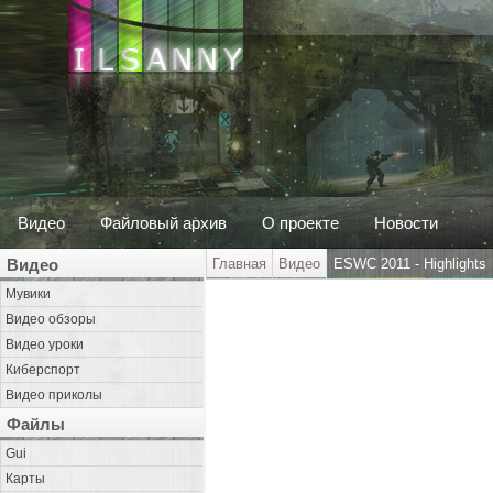
Видео
Файловый архив
О проекте
Новости
Видео
Главная
Видео
ESWC 2011 - Highlights
Мувики
Видео обзоры
Видео уроки
Киберспорт
Видео приколы
Файлы
Gui
Карты