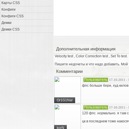
Карты CSS
Конфиги
Конфиги CSS
Демки
Демки CSS
Дополнительная информация
Velocity test , Color Correction test , Set To test.
Пишите недочеты и что надо добавить. Мой 
Комментарии
Пользователь
17-10-2011 - 
фпс больше бери, худ килов 
Or1G1Nal
Пользователь
17-10-2011 - 
120 фпс. нормально. я там 
цк в последнем тоже накосячи
korN