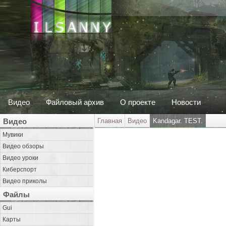
Видео
Файловый архив
О проекте
Новости
Видео
Главная
Видео
Kandagar. TEST.
Мувики
Видео обзоры
Видео уроки
Киберспорт
Видео приколы
Файлы
Gui
Карты