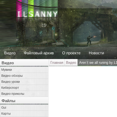
Видео
Файловый архив
О проекте
Новости
Видео
Главная
Видео
Aren`t we all runing by 
Мувики
Видео обзоры
Видео уроки
Киберспорт
Видео приколы
Файлы
Gui
Карты