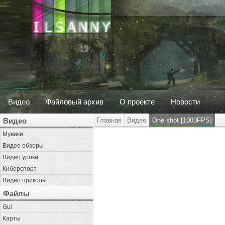
Видео
Файловый архив
О проекте
Новости
Видео
Главная
Видео
One shot [1000FPS]
Мувики
Видео обзоры
Видео уроки
Киберспорт
Видео приколы
Файлы
Gui
Карты