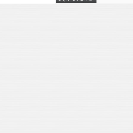
kL1pS_101RaDость^