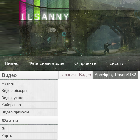
Видео
Файловый архив
О проекте
Новости
Видео
Главная
Видео
Appclip by RayonS132
Мувики
Видео обзоры
Видео уроки
Киберспорт
Видео приколы
Файлы
Gui
Карты