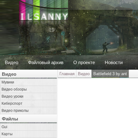
Видео
Файловый архив
О проекте
Новости
Видео
Главная
Видео
Battlefield 3 by ant
Мувики
Видео обзоры
Видео уроки
Киберспорт
Видео приколы
Файлы
Gui
Карты