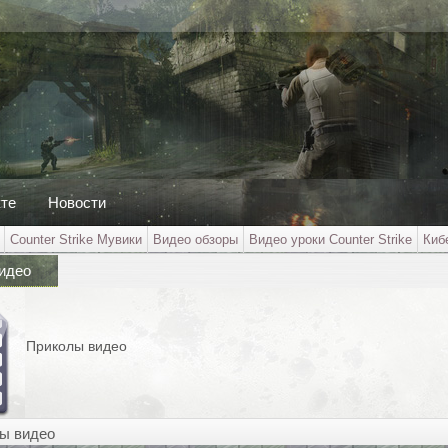
кте
Новости
Counter Strike Мувики
Видео обзоры
Видео уроки Counter Strike
Киб
идео
Приколы видео
ы видео