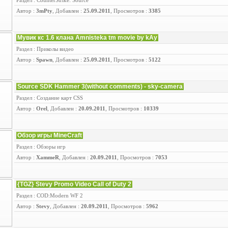
Раздел : CounterStrike: Source
Автор :
3mPty
, Добавлен :
25.09.2011
, Просмотров :
3385
Мувик кс 1.6 клана Amnisteka tm movie by kAy
Раздел : Приколы видео
Автор :
Spawn
, Добавлен :
25.09.2011
, Просмотров :
5122
Source SDK Hammer 3(without comments) - sky-camera
Раздел : Создание карт CSS
Автор :
Orel
, Добавлен :
20.09.2011
, Просмотров :
10339
Обзор игры MineCraft
Раздел : Обзоры игр
Автор :
XammeR
, Добавлен :
20.09.2011
, Просмотров :
7053
{TGZ} Stevy Promo Video Call of Duty 2
Раздел : COD:Modern WF 2
Автор :
Stevy
, Добавлен :
20.09.2011
, Просмотров :
5962