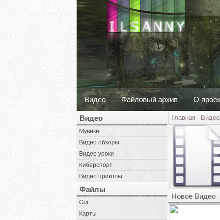
Видео
Файловый архив
О прое
Видео
Главная
Видео
Мувики
Видео обзоры
Видео уроки
Киберспорт
Видео приколы
Файлы
Новое Видео
Gui
Карты