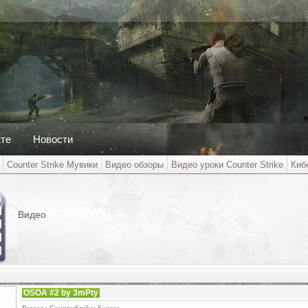
кте
Новости
Counter Strike Мувики
Видео обзоры
Видео уроки Counter Strike
Киб
Видео
OSOA #2 by 3mPty