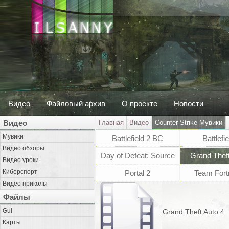
Видео
Файловый архив
О проекте
Новости
Видео
Главная
Видео
Counter Strike Мувики
Мувики
Battlefield 2 BC
Battlefie
Видео обзоры
Day of Defeat: Source
Grand Theft
Видео уроки
Киберспорт
Portal 2
Team Fort
Видео приколы
Файлы
Gui
Grand Theft Auto 4
Карты