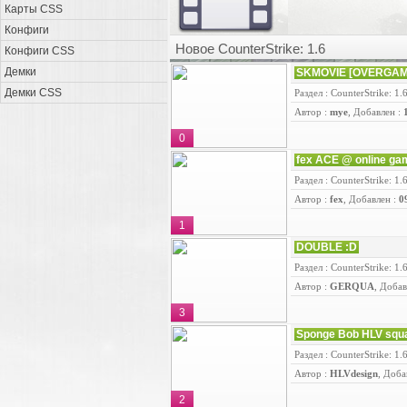
Карты CSS
Конфиги
Новое CounterStrike: 1.6
Конфиги CSS
Демки
SKMOVIE [OVERGAM
Демки CSS
Раздел : CounterStrike: 1.
Автор :
mye
, Добавлен :
0
fex ACE @ online ga
Раздел : CounterStrike: 1.
Автор :
fex
, Добавлен :
0
1
DOUBLE :D
Раздел : CounterStrike: 1.
Автор :
GERQUA
, Добав
3
Sponge Bob HLV squa
Раздел : CounterStrike: 1.
Автор :
HLVdesign
, Доба
2