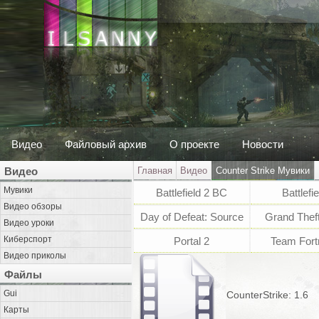
Видео
Файловый архив
О проекте
Новости
Видео
Главная
Видео
Counter Strike Мувики
Мувики
Battlefield 2 BC
Battlefie
Видео обзоры
Day of Defeat: Source
Grand Theft
Видео уроки
Киберспорт
Portal 2
Team Fort
Видео приколы
Файлы
Gui
CounterStrike: 1.6
Карты