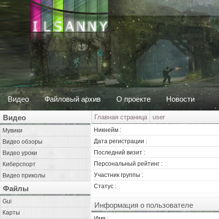
Видео
Файловый архив
О проекте
Новости
Видео
Главная страница
user
Никнейм :
Мувики
Дата регистрации :
Видео обзоры
Последний визит :
Видео уроки
Персональный рейтинг :
Киберспорт
Участник группы :
Видео приколы
Статус :
Файлы
Gui
Информация о пользователе
Карты
Имя :