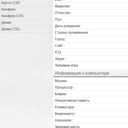
Карты CSS
Фамилия :
Конфиги
Отчество :
Конфиги CSS
Пол :
Демки
Дата рождения :
Демки CSS
Страна проживания :
Город :
Сайт :
ICQ :
Skype :
Любимая игра :
Информация о компьютере
Мышка :
Процессор :
Коврик :
Оперативная память :
Клавиатура :
Видеокарта :
Наушники :
Звуковая карта :