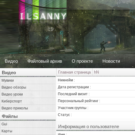
Видео
Файловый архив
О проекте
Новости
Видео
Главная страница
hN
Никнейм :
Мувики
Дата регистрации :
Видео обзоры
Последний визит :
Видео уроки
Персональный рейтинг :
Киберспорт
Участник группы :
Видео приколы
Статус :
Файлы
Gui
Информация о пользователе
Карты
Имя :