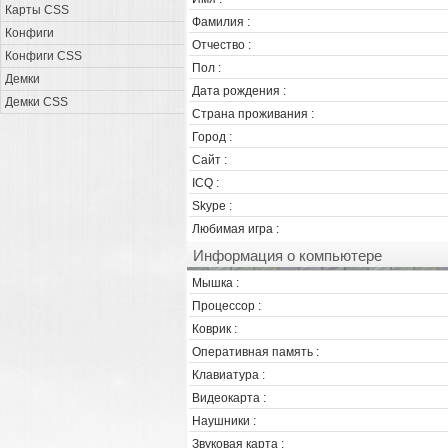
Карты CSS
Фамилия :
Конфиги
Отчество :
Конфиги CSS
Пол :
Демки
Дата рождения :
Демки CSS
Страна проживания :
Город :
Сайт :
ICQ :
Skype :
Любимая игра :
Информация о компьютере
Мышка :
Процессор :
Коврик :
Оперативная память :
Клавиатура :
Видеокарта :
Наушники :
Звуковая карта :