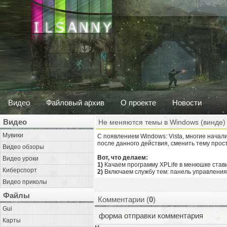
Видео
Файловый архив
О проекте
Новости
Видео
Не меняются темы в Windows (винде)
Мувики
С появлением Windows: Vista, многие начал
после данного действия, сменить тему прос
Видео обзоры
Вот, что делаем:
Видео уроки
1)
Качаем программу XPLife в менюшке ставим
Киберспорт
2)
Включаем службу тем: панель управления
Видео приколы
Файлы
Комментарии (
0
)
Gui
форма отправки комментария
Карты