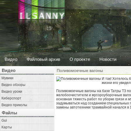
Видео
Файловый архив
О проекте
Новости
Видео
Поливомоечные вагоны
Мувики
И так! Хотелось 
жизни его увидел
Видео обзоры
Поливомоечные вагоны на базе Татры Т3 появ
Видео уроки
желобоочистители и мусороуборочные вагон
Киберспорт
основная тяжесть работ по уборке грязи и 
задумываться над созданием специальных п
Видео приколы
замены автотехники трамвайной начался в 1
Файлы
Gui
Карты