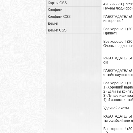
Карты CSS
420297773 (19:56
Нужны люди срочн
Конфиги
Конфиги CSS
РАБОТАДАТЕЛЬ! (
интересно?
Демки
Все хорошо!!! (20
Демки CSS
Привет!
Все хорошо!!! (20
Очень, но для н
РАБОТАДАТЕЛЬ! (
ок!
РАБОТАДАТЕЛЬ! (
я тебя слушаю вн
Все хорошо!!! (20
1) Хороший вариа
2) Если ты крипту
3) Лучше ищи кр
4) И запомни, те
--
Удачной охоты
РАБОТАДАТЕЛЬ! (
ты ошибся! мне н
Все хорошо!!! (20