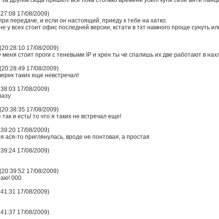
я за другим сюда пришел! все пока столько времени убил! купи себе анти пан
:27:08 17/08/2009)
при передаче, и если он настоящий, приеду к тебе на хатко.
 не у всех стоит офис последней версии, кстати в тхт намного проще сунуть ил
20:28:10 17/08/2009)
 меня стоит проги с теневыми IP и хрен ты че спалишь их две работают в нахле
20:28:49 17/08/2009)
ерек таких еще невстречал!
:38:03 17/08/2009)
разу
20:38:35 17/08/2009)
так и есть! то что я таких не встречал еще!
:39:20 17/08/2009)
я ася-то приглянулась, вроде не понтовая, а простая
:39:24 17/08/2009)
20:39:52 17/08/2009)
таю! 000
:41:31 17/08/2009)
:41:37 17/08/2009)