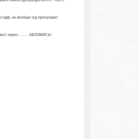
цырь и бойся! ДОЗВИДАНИЯ!!!! *ROFL*
и пдф, он вообще гуд пропускает.
ст через .......... АБЛОМИСЬ!