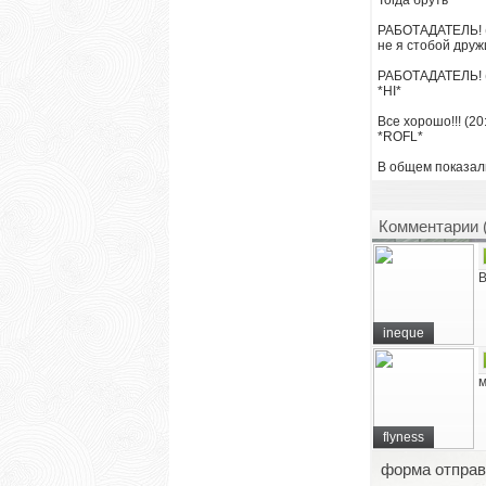
Тогда бруть
РАБОТАДАТЕЛЬ! (
не я стобой друж
РАБОТАДАТЕЛЬ! (
*HI*
Все хорошо!!! (20
*ROFL*
В общем показали
Комментарии 
В
ineque
м
flyness
форма отправ