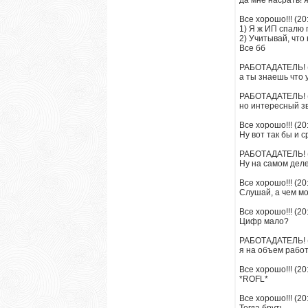
да мне насрать! 
Все хорошо!!! (20
1) Я ж ИП спалю 
2) Учитывай, что
Все бб
РАБОТАДАТЕЛЬ! (
а ты знаешь что у
РАБОТАДАТЕЛЬ! (
но интересный зв
Все хорошо!!! (20
Ну вот так бы и с
РАБОТАДАТЕЛЬ! (
Ну на самом деле 
Все хорошо!!! (20
Слушай, а чем мо
Все хорошо!!! (20
Цифр мало?
РАБОТАДАТЕЛЬ! (
я на объем рабо
Все хорошо!!! (20
*ROFL*
Все хорошо!!! (20