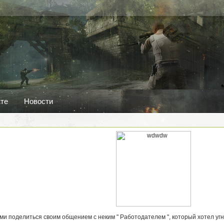
кте
Новости
ами поделиться своим общением с неким " Работодателем ", который хотел угна