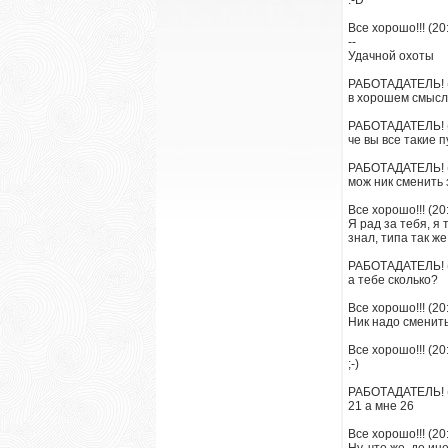
:-D
Все хорошо!!! (20
--
Удачной охоты
РАБОТАДАТЕЛЬ! (
в хорошем смысл
РАБОТАДАТЕЛЬ! (
че вы все такие 
РАБОТАДАТЕЛЬ! (
мож ник сменить 
Все хорошо!!! (20
Я рад за тебя, я
знал, типа так ж
РАБОТАДАТЕЛЬ! (
а тебе сколько?
Все хорошо!!! (20
Ник надо сменит
Все хорошо!!! (20
;-)
РАБОТАДАТЕЛЬ! (
21 а мне 26
Все хорошо!!! (20