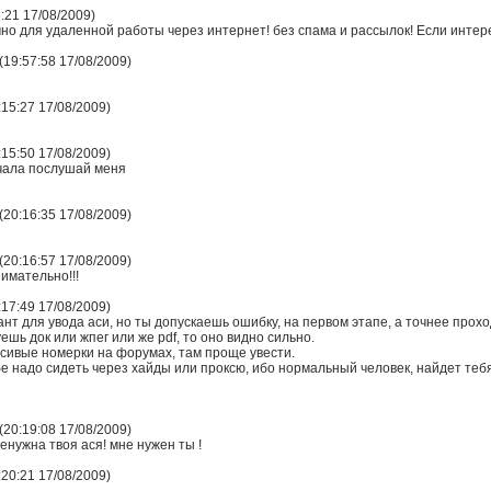
:21 17/08/2009)
о для удаленной работы через интернет! без спама и рассылок! Если интере
19:57:58 17/08/2009)
:15:27 17/08/2009)
:15:50 17/08/2009)
ачала послушай меня
20:16:35 17/08/2009)
20:16:57 17/08/2009)
имательно!!!
:17:49 17/08/2009)
нт для увода аси, но ты допускаешь ошибку, на первом этапе, а точнее прох
ешь док или жпег или же pdf, то оно видно сильно.
асивые номерки на форумах, там проще увести.
бе надо сидеть через хайды или проксю, ибо нормальный человек, найдет тебя 
20:19:08 17/08/2009)
енужна твоя ася! мне нужен ты !
:20:21 17/08/2009)