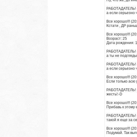
Ну, что же, до и
РАБОТАДАТЕЛЬ! (
а если серьезно 
Все хорошо!!! (20
Кстати , ДР рань
Все хорошо!!! (20
Возраст: 25
Дата рождения: 1
РАБОТАДАТЕЛЬ! (
а ты не подгляды
РАБОТАДАТЕЛЬ! (
а если серьезно 
Все хорошо!!! (20
Если только асю 
РАБОТАДАТЕЛЬ! (
жесть!:-D
Все хорошо!!! (20
Прибавь к этому 
РАБОТАДАТЕЛЬ! (
такой я еще за с
Все хорошо!!! (20
Подумай. Так выг