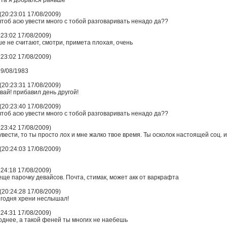
нета я добрался раньше
20:23:01 17/08/2009)
чтоб асю увести много с тобой разговаривать ненадо да??
:23:02 17/08/2009)
ше не считают, смотри, примета плохая, очень
:23:02 17/08/2009)
9/08/1983
20:23:31 17/08/2009)
вай! прибавил день другой!
20:23:40 17/08/2009)
чтоб асю увести много с тобой разговаривать ненадо да??
:23:42 17/08/2009)
увести, то ты просто лох и мне жалко твое время. Ты осколок настоящей соц.
20:24:03 17/08/2009)
:24:18 17/08/2009)
еще парочку девайсов. Почта, стимак, может акк от варкрафта
20:24:28 17/08/2009)
егодня хрени неслышал!
:24:31 17/08/2009)
однее, а такой феней ты многих не наебешь