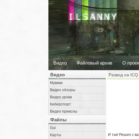
Видео
Файловый архив
О прое
Видео
Развод на ICQ
Мувики
Видео обзоры
Видео уроки
Киберспорт
Видео приколы
Файлы
Gui
И так! Решил с в
Карты