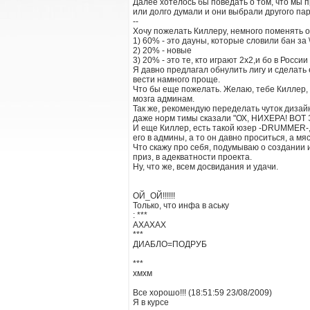
Далее хотелось бы поведать о том, что мы 
или долго думали и они выбрали другого па
--
Хочу пожелать Киллеру, немного поменять от
1) 60% - это дауны, которые словили бан за 
2) 20% - новые
3) 20% - это те, кто играют 2х2,и бо в Рос
Я давно предлагал обнулить лигу и сделать
вести намного проще.
Что бы еще пожелать. Желаю, тебе Киллер,
мозга админам.
Так же, рекомендую переделать чуток дизайн
даже норм тимы сказали "ОХ, НИХЕРА! ВОТ 
И еще Киллер, есть такой юзер -DRUMMER-, о
его в админы, а то он давно проситься, а м
Что скажу про себя, подумываю о создании и
приз, в адекватности проекта.
Ну, что же, всем досвидания и удачи.
ОЙ_ОЙ!!!!!!
Только, что инфа в аську
: ***
АХАХАХ
***
ДИАБЛО=ПОДРУБ
***
хмхм
Все хорошо!!! (18:51:59 23/08/2009)
Я в курсе