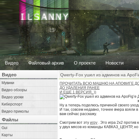
Видео
Файловый архив
О проекте
Новости
Видео
Qwerty-Fox ушел из админов на ApoFi
Мувики
ПРОЧИТАТЬ ВСЮ МАШНЮ НА АПОФИГЕ ДО
ДО УДАЛЕНИЯ РАНЕЕ
Видео обзоры
И ЕЩЕ 1 ВЕРСИЯ_))
Видео уроки
Киберспорт
Ну а теперь поделюсь причиной своего ухода. 
И так, совсем недавно, точнее вчера взял
Видео приколы
вам сейчас расскажу.
Файлы
Смотрим вот эту
игру
. Это игра 2х2 против 
у двух мясов из команды КАВКАЗ_ЦЕНТР, но н
Gui
Карты