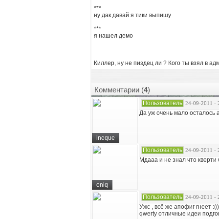
***
ну дак давай я тики выпишу
***
я нашел демо
Киллер, ну не пиздец ли ? Кого ты взял в а
Комментарии (
4
)
Пользователь
24-09-2011 - 
Да уж очень мало осталось 
ineque
Пользователь
24-09-2011 - 
Мдааа и не знал что кверти
oniq
Пользователь
24-09-2011 - 
Ужс , всё же апофиг гнеет :((
qwerty отличные идеи подг