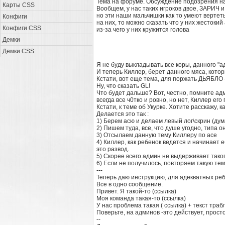
Тема на форуме. Обсуждение подозрения н
Карты CSS
Вообщем, у нас таких игроков двое, ЗАРИЧ 
но эти наши мальчишки как то умеют вертет
Конфиги
на них, то можно сказать что у них жестокий
Конфиги CSS
из-за чего у них кружится голова
Демки
Демки CSS
Я не буду выкладывать все коры, данного "а
И теперь Киллер, берет данного мяса, кот
Кстати, вот еще тема, для поржать ДЬЯБЛ
Ну, что сказать GL!
Что будет дальше? Вот, честно, помните адм
всегда все ч0тко и ровно, но нет, Киллер ег
Кстати, к теме об Укурке. Хотите расскажу,
Делается это так :
1) Берем асю и делаем левый лог\скрин (ду
2) Пишем туда, все, что душе угодно, типа 
3) Отсылаем данную тему Киллеру по асе
4) Киллер, как ребенок ведется и начинает е
это развод.
5) Скорее всего админ не выдерживает тако
6) Если не получилось, повторяем такую тему
---
Теперь даю инструкцию, для адекватных реб
Все в одно сообщение.
Привет. Я такой-то (ссылка)
Моя команда такая-то (ссылка)
У нас проблема такая ( ссылка) + текст траб
Поверьте, на админов -это действует, прост
--