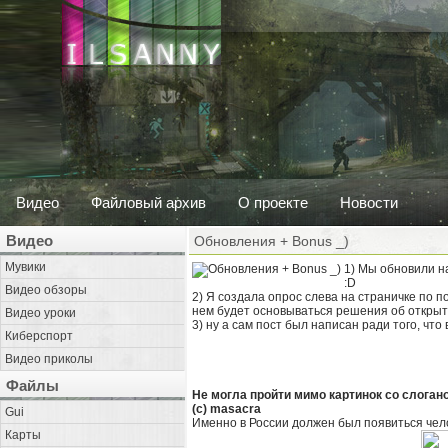
Видео
Файловый архив
О проекте
Новости
Видео
Обновления + Bonus _)
Мувики
1) Мы обновили н
:D
Видео обзоры
2) Я создала опрос слева на страничке по п
нем будет основываться решения об открыт
Видео уроки
3) ну а сам пост был написан ради того, что 
Киберспорт
Видео приколы
Файлы
Не могла пройти мимо картинок со слоган
(c) masacra
Gui
Именно в России должен был появиться чело
Карты