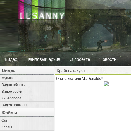
Видео
Файловый архив
О проекте
Новости
Видео
Крабы атакуют!
Мувики
Они захватили Mc.Donalds!!
Видео обзоры
Видео уроки
Киберспорт
Видео приколы
Файлы
Gui
Карты