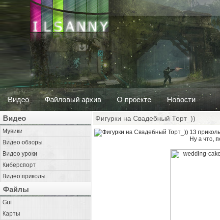
Видео
Файловый архив
О проекте
Новости
Видео
Фигурки на Свадебный Торт_))
Мувики
13 приколь
Ну а что, 
Видео обзоры
Видео уроки
Киберспорт
Видео приколы
Файлы
Gui
Карты