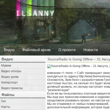
Видео
Файловый архив
О проекте
Новости
Видео
SourceRadio Is Going Offline – 31 Авгс
Мувики
Видео обзоры
компании.<!--more--> Сайт прекращает свою
находиться по адресу http://www.themovievaul
Видео уроки
Основатель Эрик Кехл с разработчиком Гуи
Киберспорт
настолько быстро, на сколько это будет воз
должный уровень, по скольку наступает но
Видео приколы
"реабилитации".
Если же вы пользовались платным аккаунтом
Файлы
Мы еще раз приносим извинения и надеемся 
продолжили развивать проект, не смотря на 
Gui
Мы не откажемся от любых пожертвований, 
Карты
дополнительной информации, которая будет 