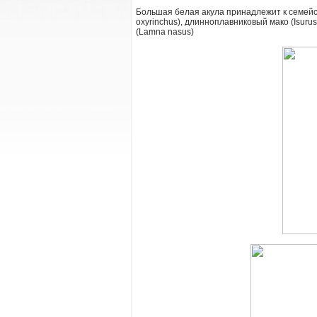
Большая белая акула принадлежит к семейст
oxyrinchus), длинноплавниковый мако (Isurus
(Lamna nasus)