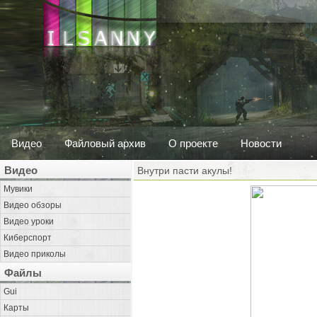
Видео
Файловый архив
О проекте
Новости
Видео
Внутри пасти акулы!
Мувики
Видео обзоры
Видео уроки
Киберспорт
Видео приколы
Файлы
Gui
Карты