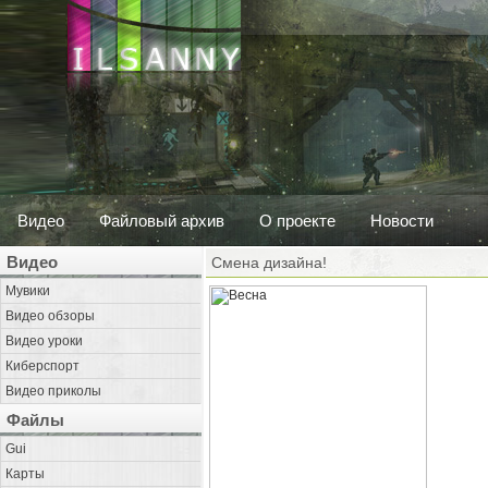
Видео
Файловый архив
О проекте
Новости
Видео
Смена дизайна!
Мувики
Видео обзоры
Видео уроки
Киберспорт
Видео приколы
Файлы
Gui
Карты