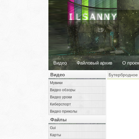
Видео
Файловый архив
О прое
Видео
Бутербродное 
Мувики
Видео обзоры
Видео уроки
Киберспорт
Видео приколы
Файлы
Gui
Карты