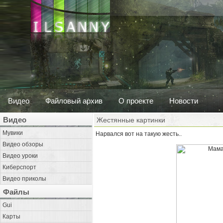
Видео
Файловый архив
О проекте
Новости
Видео
Жестянные картинки
Мувики
Нарвался вот на такую жесть..
Видео обзоры
Видео уроки
Киберспорт
Видео приколы
Файлы
Gui
Карты