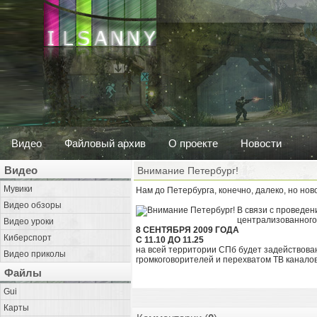
Видео
Файловый архив
О проекте
Новости
Видео
Внимание Петербург!
Мувики
Нам до Петербурга, конечно, далеко, но новос
Видео обзоры
В связи с проведе
централизованного
Видео уроки
8 СЕНТЯБРЯ 2009 ГОДА
Киберспорт
С 11.10 ДО 11.25
на всей территории СПб будет задействова
Видео приколы
громкоговорителей и перехватом ТВ канало
Файлы
Gui
Карты