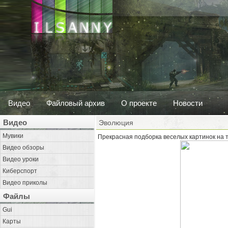
Видео
Файловый архив
О проекте
Новости
Видео
Эволюция
Мувики
Прекрасная подборка веселых картинок на т
Видео обзоры
Видео уроки
Киберспорт
Видео приколы
Файлы
Gui
Карты