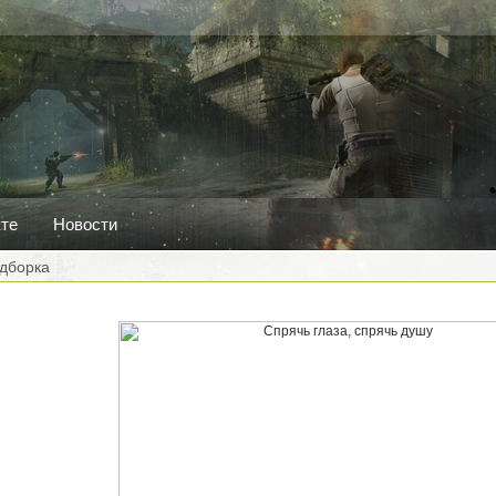
кте
Новости
дборка