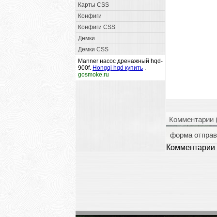
Карты CSS
Конфиги
Конфиги CSS
Демки
Демки CSS
Manner насос дренажный hqd-
900f.
Hongqi hqd купить
.
gosmoke.ru
Комментарии 
форма отправ
Комментарии 