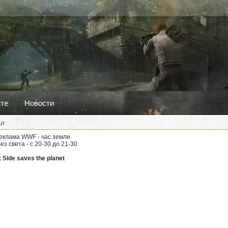
кте
Новости
ur
клама WWF - час земли.
без света - с 20-30 до 21-30
 Side saves the planet