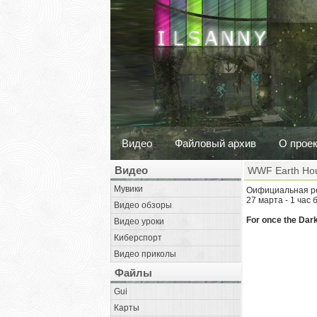
Видео
Файловый архив
О прое
Видео
WWF Earth Ho
Мувики
Оифициальная ре
27 марта - 1 час 
Видео обзоры
For once the Dark
Видео уроки
Киберспорт
Видео приколы
Файлы
Gui
Карты