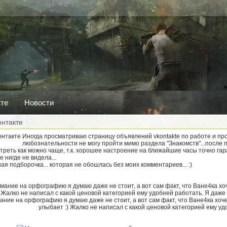
кте
Новости
онтакте
Иногда просматриваю страницу объявлений vkontakte по работе и пр
любознательности не могу пройти мимо раздела "Знакомств"...после п
треть как можно чаще, т.к. хорошее настроение на ближайшие часы точно гар
 нигде не видела...
ая подборочка... которая не обошлась без моих комментариев... :)
ние на орфографию я думаю даже не стоит, а вот сам факт, что Ване4ка хоч
улыбает :) Жалко не написал с какой ценовой категорией ему уд