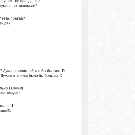
пугает.. не правда ли?
ак,да?
?? Думаю откликов было бы больше :D
льно замучил
ыше!!1