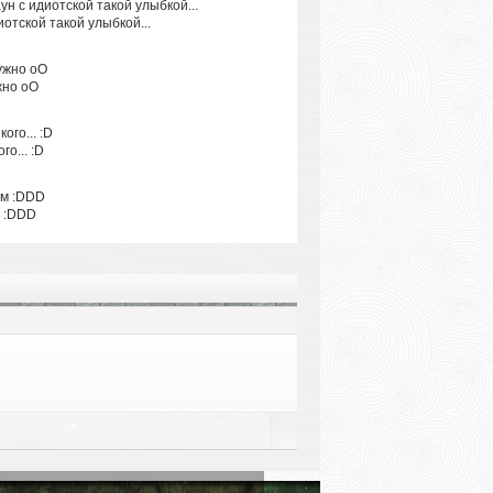
отской такой улыбкой...
жно oO
о... :D
м :DDD