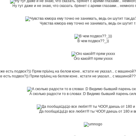
Ну тут даже и не знаю, что сказать. брянет с арими глазами... немного 
Чувства юмора ему точно не занимать, ведь он шутит т
В чем подвох??_))
Ого какой!!! прям ухххх
же есть подвох?)) Прям прЫнц на белом коне.. кстати не указал... с машиной
А сколько радости то в словах :D Видимо бывший парень си
Да пообщаЦцЦо все любят!!! ты ЧОО!! даешь от 180 и в